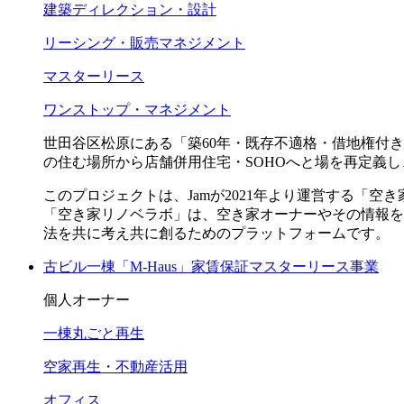
建築ディレクション・設計
リーシング・販売マネジメント
マスターリース
ワンストップ・マネジメント
世田谷区松原にある「築
60
年・既存不適格・借地権付き
の住む場所から店舗併用住宅・
SOHO
へと場を再定義し
このプロジェクトは、Jamが2021年より運営する「空
「空き家リノベラボ」は、空き家オーナーやその情報を
法を共に考え共に創るためのプラットフォームです。
古ビル一棟「M-Haus」家賃保証マスターリース事業
個人オーナー
一棟丸ごと再生
空家再生・不動産活用
オフィス