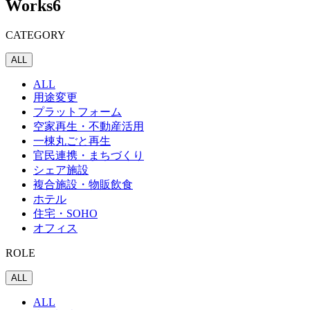
Works
6
CATEGORY
ALL
ALL
用途変更
プラットフォーム
空家再生・不動産活用
一棟丸ごと再生
官民連携・まちづくり
シェア施設
複合施設・物販飲食
ホテル
住宅・SOHO
オフィス
ROLE
ALL
ALL