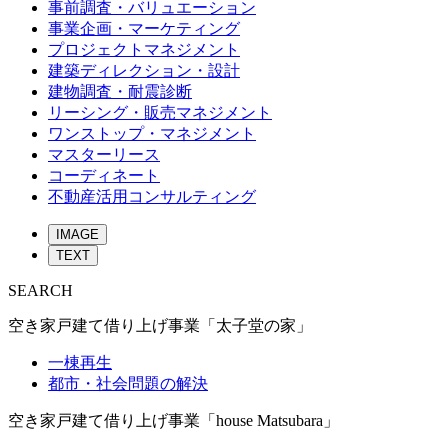
事前調査・バリュエーション
事業企画・マーケティング
プロジェクトマネジメント
建築ディレクション・設計
建物調査・耐震診断
リーシング・販売マネジメント
ワンストップ・マネジメント
マスターリース
コーディネート
不動産活用コンサルティング
IMAGE
TEXT
SEARCH
空き家戸建て借り上げ事業「太子堂の家」
一棟再生
都市・社会問題の解決
空き家戸建て借り上げ事業「house Matsubara」