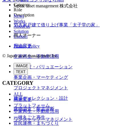
Category
Japan. asset management 株式会社
Role
Description
News
Works
空き家戸建て借り上げ事業「太子堂の家」
About us
Solution
個人オーナー
Contact
用途変更
Privacy Policy
© Japan asset management Inc.
空家再生・不動産活用
IMAGE
事前調査・バリュエーション
TEXT
事業企画・マーケティング
CATEGORY
プロジェクトマネジメント
ALL
建築ディレクション・設計
用途変更
プラットフォーム
建物調査・耐震診断
空家再生・不動産活用
一棟丸ごと再生
ワンストップ・マネジメント
官民連携・まちづくり