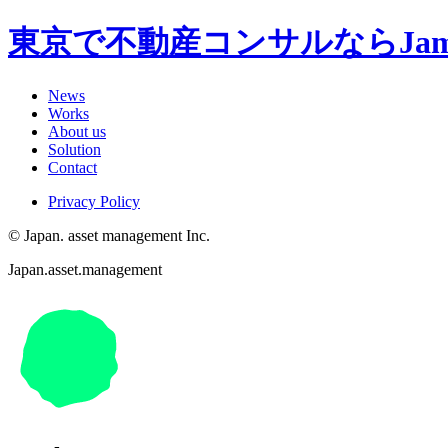
東京で不動産コンサルならJa
News
Works
About us
Solution
Contact
Privacy Policy
© Japan. asset management Inc.
Japan.asset.management