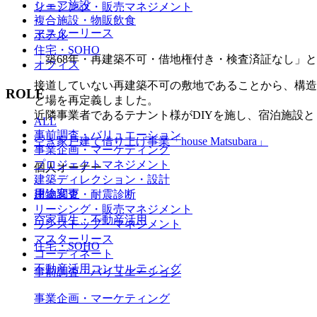
シェア施設
リーシング・販売マネジメント
複合施設・物販飲食
マスターリース
ホテル
住宅・SOHO
「築68年・再建築不可・借地権付き・検査済証なし」
オフィス
接道していない再建築不可の敷地であることから、構造
ROLE
と場を再定義しました。
近隣事業者であるテナント様がDIYを施し、宿泊施設
ALL
事前調査・バリュエーション
空き家戸建て借り上げ事業「house Matsubara」
事業企画・マーケティング
プロジェクトマネジメント
個人オーナー
建築ディレクション・設計
用途変更
建物調査・耐震診断
リーシング・販売マネジメント
空家再生・不動産活用
ワンストップ・マネジメント
マスターリース
住宅・SOHO
コーディネート
不動産活用コンサルティング
事前調査・バリュエーション
事業企画・マーケティング