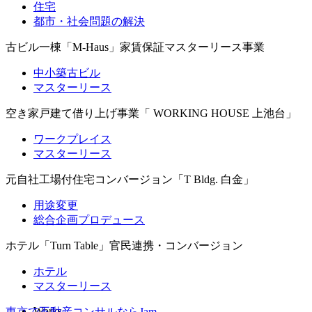
住宅
都市・社会問題の解決
古ビル一棟「M-Haus」家賃保証マスターリース事業
中小築古ビル
マスターリース
空き家戸建て借り上げ事業「 WORKING HOUSE 上池台」
ワークプレイス
マスターリース
元自社工場付住宅コンバージョン「T Bldg. 白金」
用途変更
総合企画プロデュース
ホテル「Turn Table」官民連携・コンバージョン
ホテル
マスターリース
Works
東京で不動産コンサルならJam